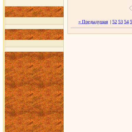
« Предыдущая
|
52
53
54