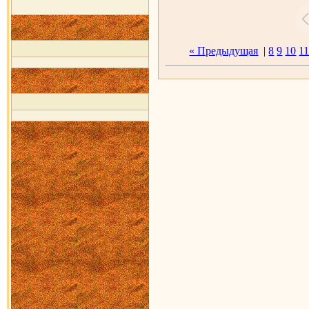
« Предыдущая
|
8
9
10
1