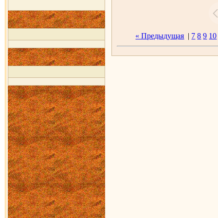
« Предыдущая
|
7
8
9
10