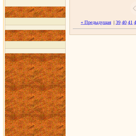
« Предыдущая
|
39
40
41