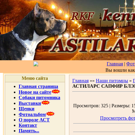
Главная
|
Фот
Вы вошли ка
Меню сайта
Главная
»»
Наши питомцы
»
АСТИЛАРС САПФИР БЛЭК, 
Главная страница
Новое на сайте
Собаки питомника
Выставки
Просмотров: 325 | Размеры: 15
Щенки
М
Фотоальбом
Просмотреть фот
О породе АСТ
Контакт
Память...