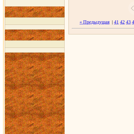
« Предыдущая
|
41
42
43