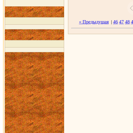
« Предыдущая
|
46
47
48