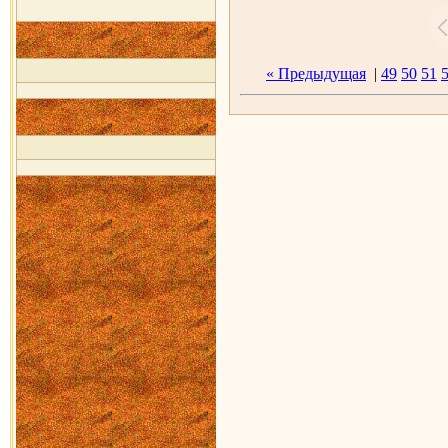
« Предыдущая
|
49
50
51