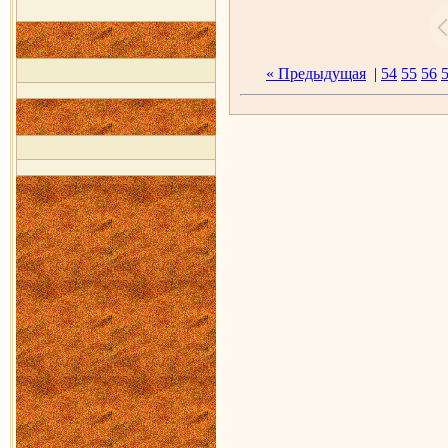
« Предыдущая
|
54
55
56