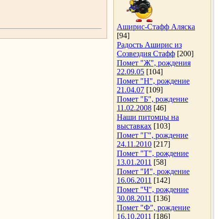
Аширис-Стафф Аляска
[94]
Радость Аширис из
Созвездия Стафф
[200]
Помет "Ж", рождения
22.09.05
[104]
Помет "Н", рождение
21.04.07
[109]
Помет "Б", рождение
11.02.2008
[46]
Наши питомцы на
выставках
[103]
Помет "Г", рождение
24.11.2010
[217]
Помет "Т", рождение
13.01.2011
[58]
Помет "И", рождение
16.06.2011
[142]
Помет "Ч", рождение
30.08.2011
[136]
Помет "Ф", рождение
16.10.2011
[186]