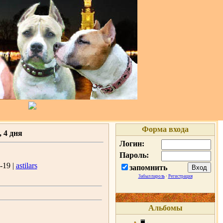
Форма входа
4 дня
Логин:
Пароль:
-19 |
astilars
запомнить
Забыл пароль
·
Регистрация
Альбомы