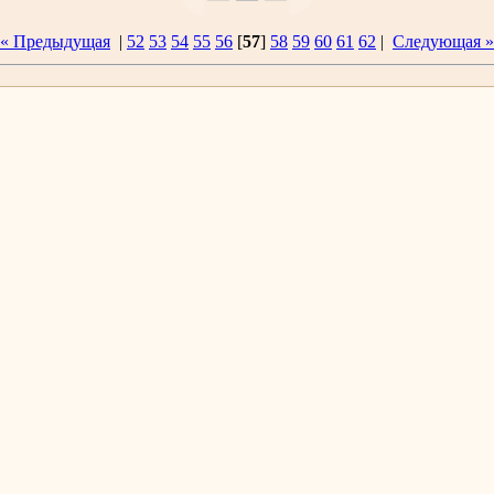
« Предыдущая
|
52
53
54
55
56
[
57
]
58
59
60
61
62
|
Следующая »