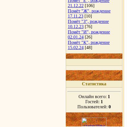
Помёт "Е", рождение
21.12.22
[106]
Помёт "Ж", рождение
17.11.23
[10]
Помёт "З", рождение
10.12.23
[76]
Помёт "И", рождение
02.01.24
[26]
Помёт "К", рождение
15.02.24
[48]
Статистика
Онлайн всего:
1
Гостей:
1
Пользователей:
0