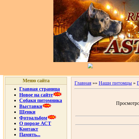
Меню сайта
Главная
»»
Наши питомцы
»
Главная страница
Новое на сайте
Собаки питомника
Просмотров
Выставки
Щенки
Фотоальбом
О породе АСТ
Контакт
Память...