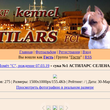
Главная
|
Фотоальбом
|
Регистрация
|
Вход
Вы вошли как
Гость
| Группа "
Гости
"
|
RSS
Помёт "С", рождение 07.03.19
»
сука №1 АСТИЛАРС СЕЛЕНА, 
: 275 | Размеры: 1500x1000px/155.4Kb | Рейтинг: / | Дата: 30-Мар
Просмотреть фотографию в реальном размере