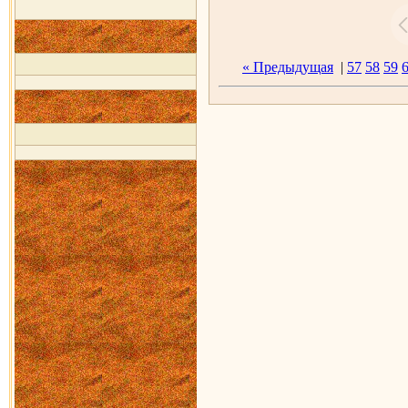
« Предыдущая
|
57
58
59