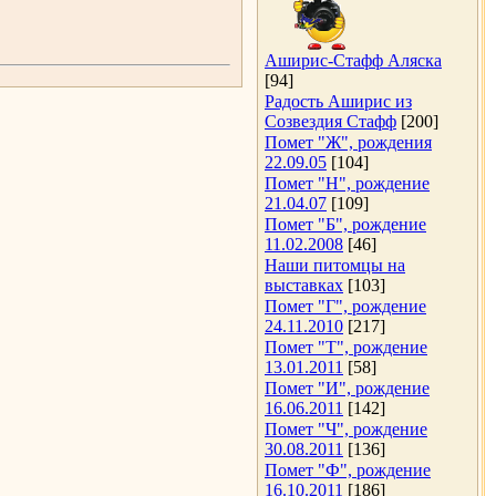
Аширис-Стафф Аляска
[94]
Радость Аширис из
Созвездия Стафф
[200]
Помет "Ж", рождения
22.09.05
[104]
Помет "Н", рождение
21.04.07
[109]
Помет "Б", рождение
11.02.2008
[46]
Наши питомцы на
выставках
[103]
Помет "Г", рождение
24.11.2010
[217]
Помет "Т", рождение
13.01.2011
[58]
Помет "И", рождение
16.06.2011
[142]
Помет "Ч", рождение
30.08.2011
[136]
Помет "Ф", рождение
16.10.2011
[186]