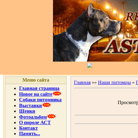
Меню сайта
Главная
»»
Наши питомцы
»
Главная страница
Новое на сайте
Собаки питомника
Просмотро
Выставки
Щенки
Фотоальбом
О породе АСТ
Контакт
Память...