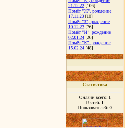
Помёт "Е", рождение
21.12.22
[106]
Помёт "Ж", рождение
17.11.23
[10]
Помёт "З", рождение
10.12.23
[76]
Помёт "И", рождение
02.01.24
[26]
Помёт "К", рождение
15.02.24
[48]
Статистика
Онлайн всего:
1
Гостей:
1
Пользователей:
0