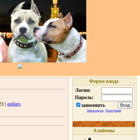
Форма входа
Логин:
Пароль:
23 |
astilars
запомнить
Забыл пароль
·
Регистрация
Альбомы