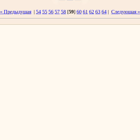
« Предыдущая
|
54
55
56
57
58
[
59
]
60
61
62
63
64
|
Следующая »