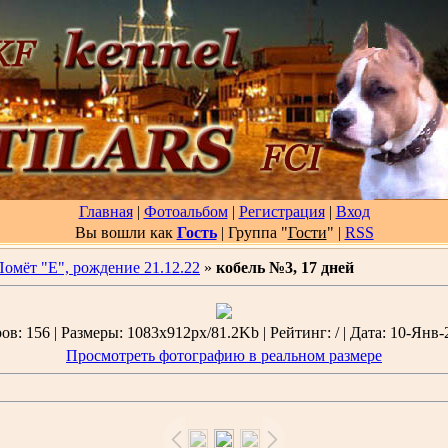
Главная
|
Фотоальбом
|
Регистрация
|
Вход
Вы вошли как
Гость
| Группа "
Гости
"
|
RSS
Помёт "Е", рождение 21.12.22
»
кобель №3, 17 дней
в: 156 | Размеры: 1083x912px/81.2Kb | Рейтинг: / | Дата: 10-Янв-
Просмотреть фотографию в реальном размере