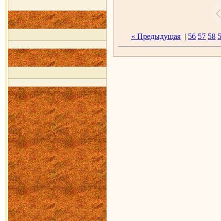
« Предыдущая
|
56
57
58