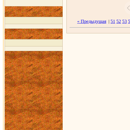
« Предыдущая
|
51
52
53