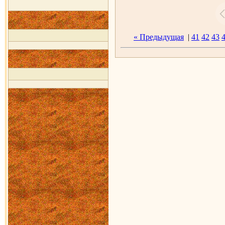
« Предыдущая
|
41
42
43