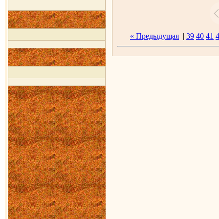
« Предыдущая
|
39
40
41