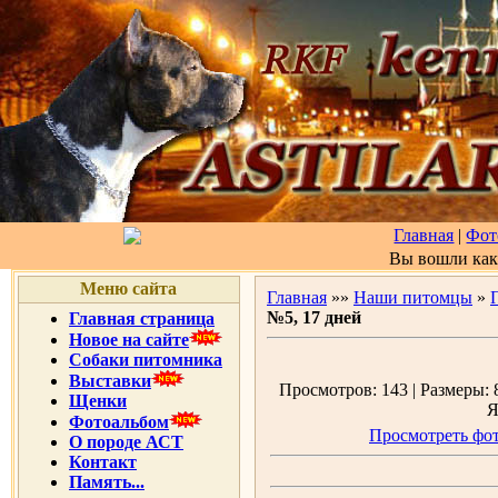
Главная
|
Фот
Вы вошли ка
Меню сайта
Главная
»»
Наши питомцы
»
№5, 17 дней
Главная страница
Новое на сайте
Собаки питомника
Выставки
Просмотров: 143 | Размеры: 8
Щенки
Я
Фотоальбом
Просмотреть фот
О породе АСТ
Контакт
Память...