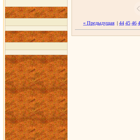
« Предыдущая
|
44
45
46