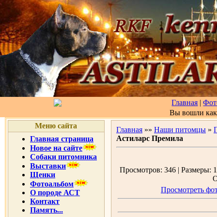
Главная
|
Фот
Вы вошли ка
Меню сайта
Главная
»»
Наши питомцы
»
Астиларс Премила
Главная страница
Новое на сайте
Собаки питомника
Выставки
Просмотров: 346 | Размеры: 1
Щенки
О
Фотоальбом
Просмотреть фот
О породе АСТ
Контакт
Память...