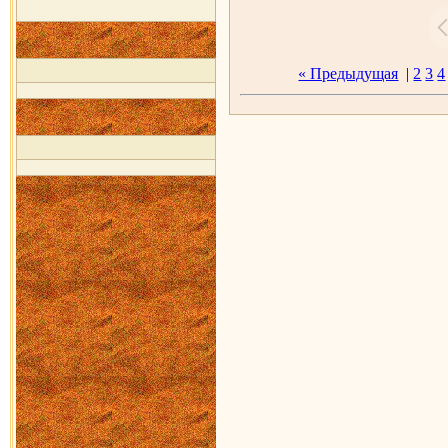
« Предыдущая
|
2
3
4