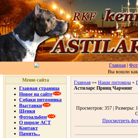
Главная
|
Фот
Вы вошли ка
Меню сайта
Главная
»»
Наши питомцы
»
Астиларс Принц Чарминг
Главная страница
Новое на сайте
Собаки питомника
Выставки
Просмотров: 357 | Размеры: 1
Щенки
О
Фотоальбом
Просмотреть фот
О породе АСТ
Контакт
Память...