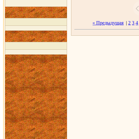
« Предыдущая
|
2
3
4