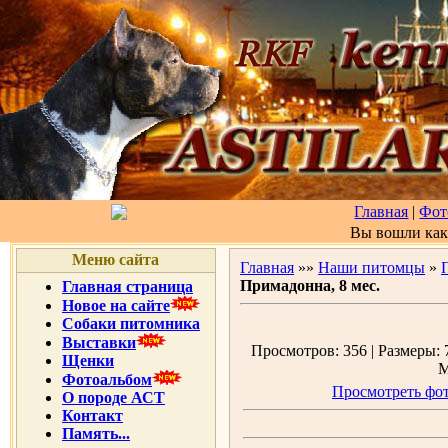
Главная
|
Фот
Вы вошли ка
Меню сайта
Главная
»»
Наши питомцы
»
Примадонна, 8 мес.
Главная страница
Новое на сайте
Собаки питомника
Выставки
Просмотров: 356 | Размеры: 7
Щенки
М
Фотоальбом
Просмотреть фот
О породе АСТ
Контакт
Память...