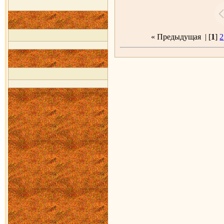
« Предыдущая
| [
1
]
2