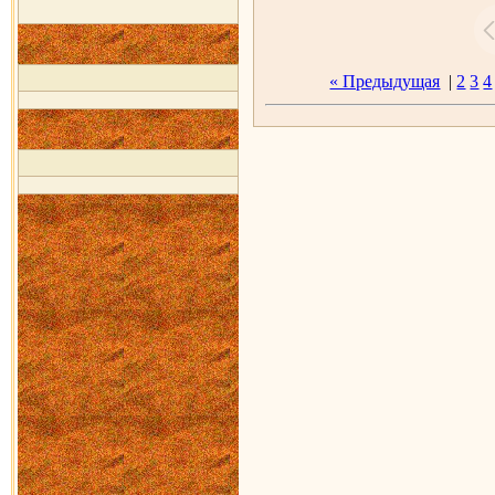
« Предыдущая
|
2
3
4