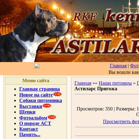
Главная
|
Фот
Вы вошли ка
Меню сайта
Главная
»»
Наши питомцы
»
Астиларс Пригожа
Главная страница
Новое на сайте
Собаки питомника
Выставки
Просмотров: 350 | Размеры: 1
Щенки
О
Фотоальбом
Просмотреть фот
О породе АСТ
Контакт
Память...