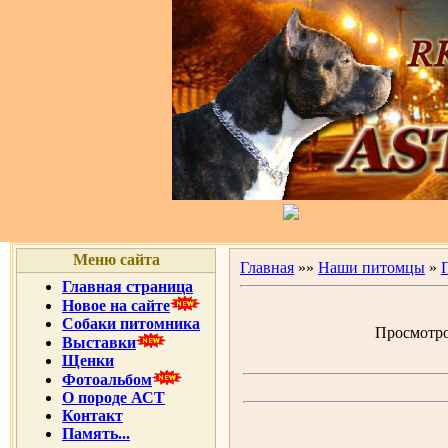
Меню сайта
Главная
»»
Наши питомцы
»
Главная страница
Новое на сайте
Собаки питомника
Просмотров
Выставки
Щенки
Фотоальбом
О породе АСТ
Контакт
Память...