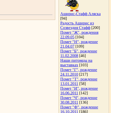
Аширис-Стафф Аляска
[94]
Радость Аширис из
Созвездия Стафф
[200]
Помет "Ж", рождения
22.09.05
[104]
Помет "Н", рождение
21.04.07
[109]
Помет "Б", рождение
11.02.2008
[46]
Наши питомцы на
выставках
[103]
Помет "Г", рождение
24.11.2010
[217]
Помет "Т", рождение
13.01.2011
[58]
Помет "И", рождение
16.06.2011
[142]
Помет "Ч", рождение
30.08.2011
[136]
Помет "Ф", рождение
16.10.2011
[186]