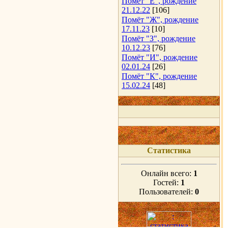
Помёт "Е", рождение
21.12.22
[106]
Помёт "Ж", рождение
17.11.23
[10]
Помёт "З", рождение
10.12.23
[76]
Помёт "И", рождение
02.01.24
[26]
Помёт "К", рождение
15.02.24
[48]
Статистика
Онлайн всего:
1
Гостей:
1
Пользователей:
0