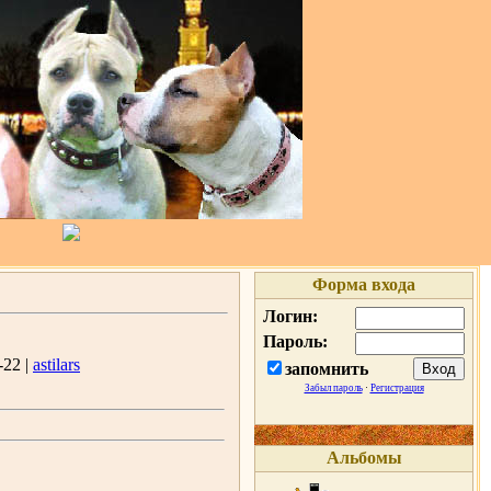
Форма входа
Логин:
Пароль:
-22 |
astilars
запомнить
Забыл пароль
·
Регистрация
Альбомы