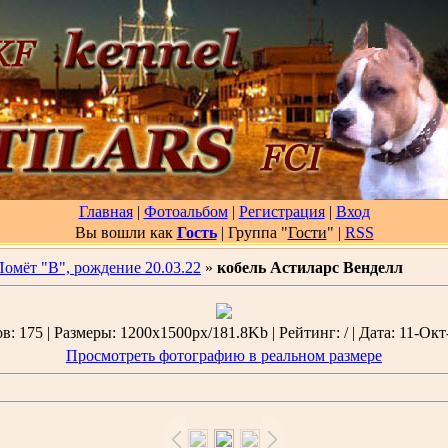
Главная
|
Фотоальбом
|
Регистрация
|
Вход
Вы вошли как
Гость
| Группа "
Гости
"
|
RSS
Помёт "В", рождение 20.03.22
»
кобель Астиларс Венделл
: 175 | Размеры: 1200x1500px/181.8Kb | Рейтинг: / | Дата: 11-Окт
Просмотреть фотографию в реальном размере