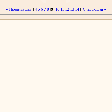
« Предыдущая
|
4
5
6
7
8
[
9
]
10
11
12
13
14
|
Следующая »