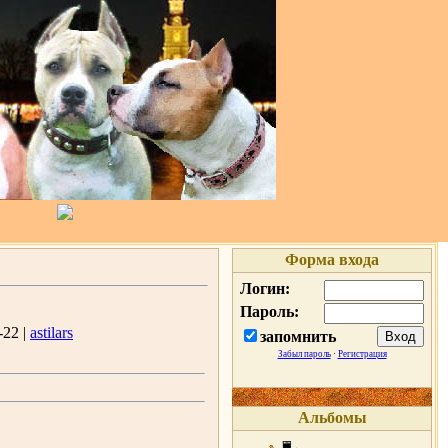
Форма входа
Логин:
Пароль:
-22 |
astilars
запомнить
Забыл пароль
·
Регистрация
Альбомы