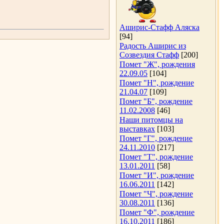
Аширис-Стафф Аляска
[94]
Радость Аширис из
Созвездия Стафф
[200]
Помет "Ж", рождения
22.09.05
[104]
Помет "Н", рождение
21.04.07
[109]
Помет "Б", рождение
11.02.2008
[46]
Наши питомцы на
выставках
[103]
Помет "Г", рождение
24.11.2010
[217]
Помет "Т", рождение
13.01.2011
[58]
Помет "И", рождение
16.06.2011
[142]
Помет "Ч", рождение
30.08.2011
[136]
Помет "Ф", рождение
16.10.2011
[186]