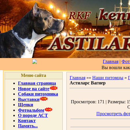
Главная
|
Фот
Вы вошли ка
Меню сайта
Главная
»»
Наши питомцы
»
Астиларс Вагнер
Главная страница
Новое на сайте
Собаки питомника
Выставки
Просмотров: 171 | Размеры: 15
Щенки
О
Фотоальбом
Просмотреть фот
О породе АСТ
Контакт
Память...