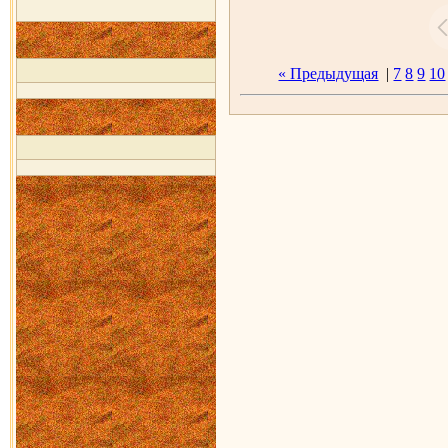
« Предыдущая
|
7
8
9
10