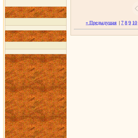
« Предыдущая
|
7
8
9
10