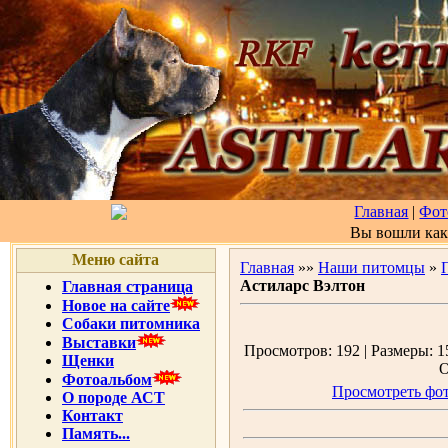
Главная
|
Фот
Вы вошли ка
Меню сайта
Главная
»»
Наши питомцы
»
Астиларс Вэлтон
Главная страница
Новое на сайте
Собаки питомника
Выставки
Просмотров: 192 | Размеры: 15
Щенки
О
Фотоальбом
Просмотреть фот
О породе АСТ
Контакт
Память...