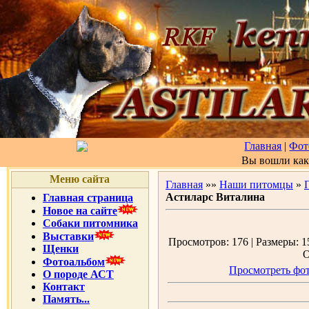
Главная
|
Фот
Вы вошли ка
Меню сайта
Главная
»»
Наши питомцы
»
Астиларс Виталина
Главная страница
Новое на сайте
Собаки питомника
Выставки
Просмотров: 176 | Размеры: 15
Щенки
О
Фотоальбом
Просмотреть фот
О породе АСТ
Контакт
Память...