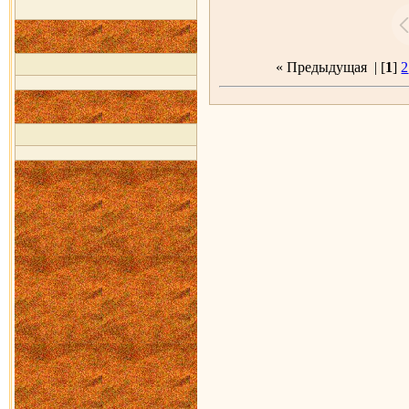
« Предыдущая
| [
1
]
2