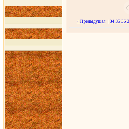
« Предыдущая
|
34
35
36