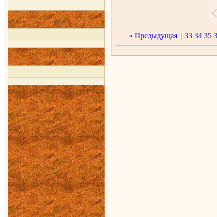
« Предыдущая
|
33
34
35