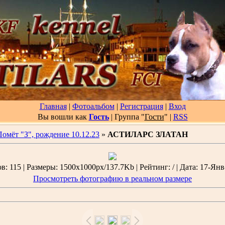
Главная
|
Фотоальбом
|
Регистрация
|
Вход
Вы вошли как
Гость
| Группа "
Гости
"
|
RSS
Помёт "З", рождение 10.12.23
»
АСТИЛАРС ЗЛАТАН
: 115 | Размеры: 1500x1000px/137.7Kb | Рейтинг: / | Дата: 17-Янв
Просмотреть фотографию в реальном размере