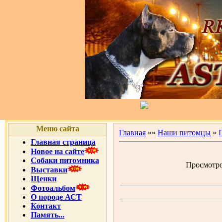
Меню сайта
Главная
»»
Наши питомцы
»
Главная страница
Новое на сайте
Собаки питомника
Просмотров
Выставки
Щенки
Фотоальбом
О породе АСТ
Контакт
Память...