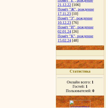
Помёт "Е", рождение
21.12.22
[106]
Помёт "Ж", рождение
17.11.23
[10]
Помёт "З", рождение
10.12.23
[76]
Помёт "И", рождение
02.01.24
[26]
Помёт "К", рождение
15.02.24
[48]
Статистика
Онлайн всего:
1
Гостей:
1
Пользователей:
0