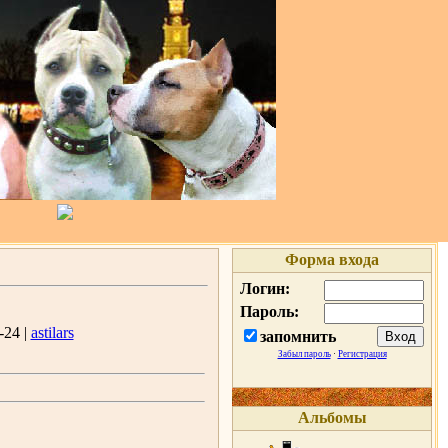
Форма входа
Логин:
Пароль:
-24 |
astilars
запомнить
Забыл пароль
·
Регистрация
Альбомы