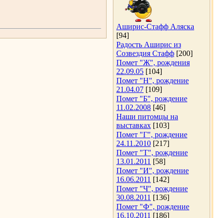
Аширис-Стафф Аляска
[94]
Радость Аширис из
Созвездия Стафф
[200]
Помет "Ж", рождения
22.09.05
[104]
Помет "Н", рождение
21.04.07
[109]
Помет "Б", рождение
11.02.2008
[46]
Наши питомцы на
выставках
[103]
Помет "Г", рождение
24.11.2010
[217]
Помет "Т", рождение
13.01.2011
[58]
Помет "И", рождение
16.06.2011
[142]
Помет "Ч", рождение
30.08.2011
[136]
Помет "Ф", рождение
16.10.2011
[186]