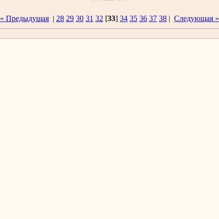
« Предыдущая
|
28
29
30
31
32
[
33
]
34
35
36
37
38
|
Следующая »