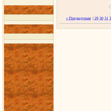
« Предыдущая
|
29
30
31