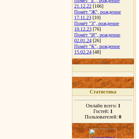
Помёт "Е", рождение
21.12.22
[106]
Помёт "Ж", рождение
17.11.23
[10]
Помёт "З", рождение
10.12.23
[76]
Помёт "И", рождение
02.01.24
[26]
Помёт "К", рождение
15.02.24
[48]
Статистика
Онлайн всего:
1
Гостей:
1
Пользователей:
0