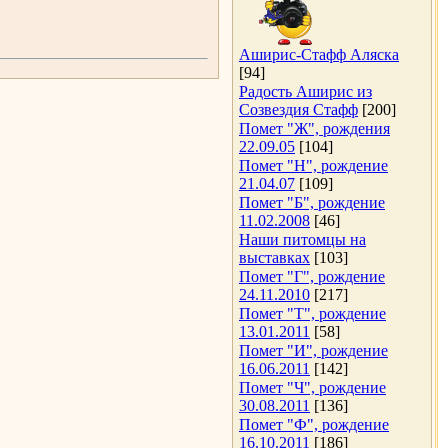
Аширис-Стафф Аляска
[94]
Радость Аширис из
Созвездия Стафф
[200]
Помет "Ж", рождения
22.09.05
[104]
Помет "Н", рождение
21.04.07
[109]
Помет "Б", рождение
11.02.2008
[46]
Наши питомцы на
выставках
[103]
Помет "Г", рождение
24.11.2010
[217]
Помет "Т", рождение
13.01.2011
[58]
Помет "И", рождение
16.06.2011
[142]
Помет "Ч", рождение
30.08.2011
[136]
Помет "Ф", рождение
16.10.2011
[186]