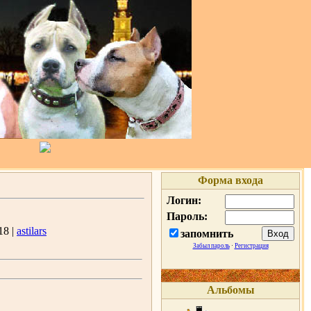
Форма входа
Логин:
Пароль:
18 |
astilars
запомнить
Забыл пароль
·
Регистрация
Альбомы