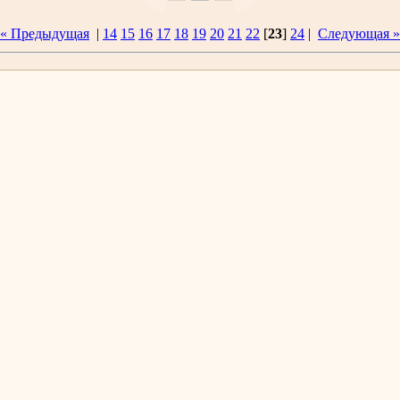
« Предыдущая
|
14
15
16
17
18
19
20
21
22
[
23
]
24
|
Следующая »