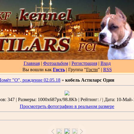
Главная
|
Фотоальбом
|
Регистрация
|
Вход
Вы вошли как
Гость
| Группа "
Гости
"
|
RSS
Помёт "О", рождение 02.05.18
»
кобель Астиларс Один
в: 347 | Размеры: 1000x687px/98.8Kb | Рейтинг: / | Дата: 10-Май-
Просмотреть фотографию в реальном размере