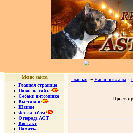
Меню сайта
Главная
»»
Наши питомцы
»
Главная страница
Новое на сайте
Собаки питомника
Просмотро
Выставки
Щенки
Фотоальбом
О породе АСТ
Контакт
Память...