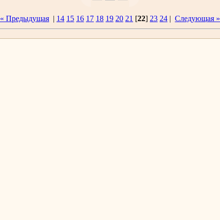
« Предыдущая
|
14
15
16
17
18
19
20
21
[
22
]
23
24
|
Следующая »