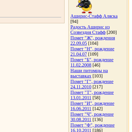
Аширис-Стафф Аляска
[94]
Радость Аширис из
Созвездия Стафф
[200]
Помет "Ж", рождения
22.09.05
[104]
Помет "Н", рождение
21.04.07
[109]
Помет "Б", рождение
11.02.2008
[46]
Наши питомцы на
выставках
[103]
Помет "Г", рождение
24.11.2010
[217]
Помет "Т", рождение
13.01.2011
[58]
Помет "И", рождение
16.06.2011
[142]
Помет "Ч", рождение
30.08.2011
[136]
Помет "Ф", рождение
16.10.2011
[186]