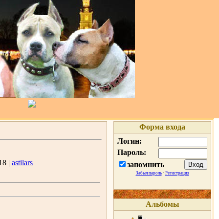
Форма входа
Логин:
Пароль:
18 |
astilars
запомнить
Забыл пароль
·
Регистрация
Альбомы