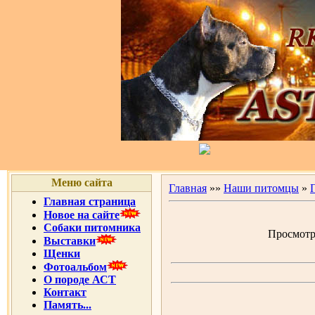
Меню сайта
Главная
»»
Наши питомцы
»
Главная страница
Новое на сайте
Собаки питомника
Просмотро
Выставки
Щенки
Фотоальбом
О породе АСТ
Контакт
Память...