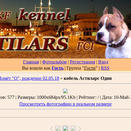
Главная
|
Фотоальбом
|
Регистрация
|
Вход
Вы вошли как
Гость
| Группа "
Гости
"
|
RSS
Помёт "О", рождение 02.05.18
»
кобель Астиларс Один
в: 577 | Размеры: 1000x684px/95.1Kb | Рейтинг: / | Дата: 10-Май-
Просмотреть фотографию в реальном размере