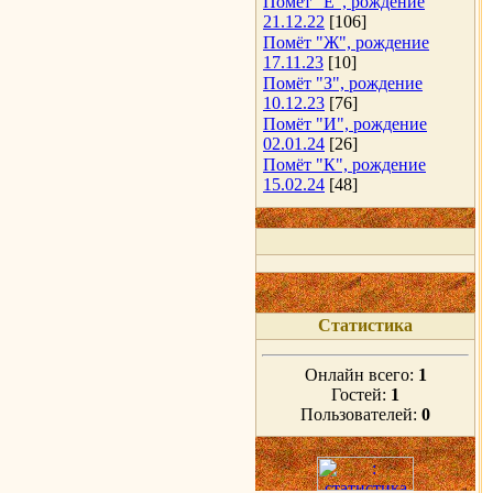
Помёт "Е", рождение
21.12.22
[106]
Помёт "Ж", рождение
17.11.23
[10]
Помёт "З", рождение
10.12.23
[76]
Помёт "И", рождение
02.01.24
[26]
Помёт "К", рождение
15.02.24
[48]
Статистика
Онлайн всего:
1
Гостей:
1
Пользователей:
0