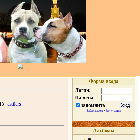
Форма входа
Логин:
Пароль:
18 |
astilars
запомнить
Забыл пароль
·
Регистрация
Альбомы