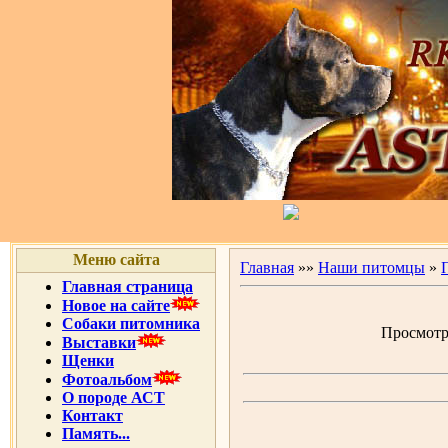
Меню сайта
Главная
»»
Наши питомцы
»
Главная страница
Новое на сайте
Собаки питомника
Просмотро
Выставки
Щенки
Фотоальбом
О породе АСТ
Контакт
Память...