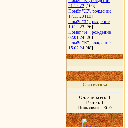
Помёт "Е", рождение
21.12.22
[106]
Помёт "Ж", рождение
17.11.23
[10]
Помёт "З", рождение
10.12.23
[76]
Помёт "И", рождение
02.01.24
[26]
Помёт "К", рождение
15.02.24
[48]
Статистика
Онлайн всего:
1
Гостей:
1
Пользователей:
0