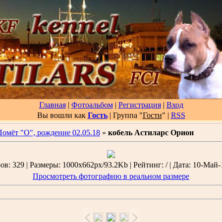
Главная
|
Фотоальбом
|
Регистрация
|
Вход
Вы вошли как
Гость
| Группа "
Гости
"
|
RSS
Помёт "О", рождение 02.05.18
»
кобель Астиларс Орион
в: 329 | Размеры: 1000x662px/93.2Kb | Рейтинг: / | Дата: 10-Май-
Просмотреть фотографию в реальном размере