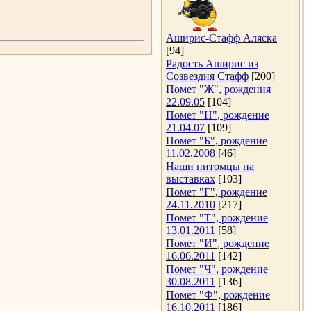
Аширис-Стафф Аляска
[94]
Радость Аширис из
Созвездия Стафф
[200]
Помет "Ж", рождения
22.09.05
[104]
Помет "Н", рождение
21.04.07
[109]
Помет "Б", рождение
11.02.2008
[46]
Наши питомцы на
выставках
[103]
Помет "Г", рождение
24.11.2010
[217]
Помет "Т", рождение
13.01.2011
[58]
Помет "И", рождение
16.06.2011
[142]
Помет "Ч", рождение
30.08.2011
[136]
Помет "Ф", рождение
16.10.2011
[186]